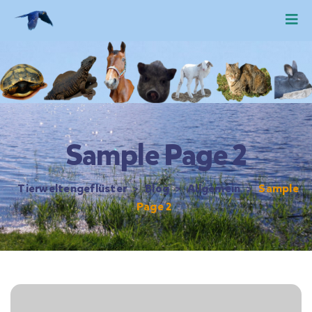
Sample Page 2
Tierweltengeflüster
>
Blog
>
Allgemein
>
Sample
Page 2