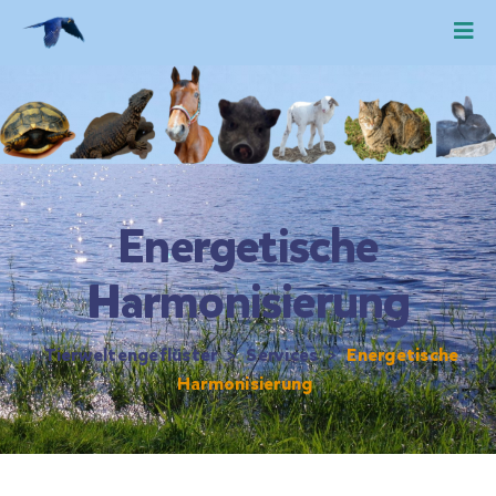
Energetische
Harmonisierung
Tierweltengeflüster
>
Services
>
Energetische
Harmonisierung